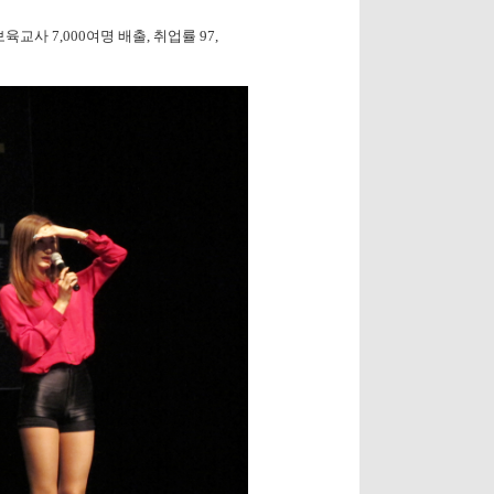
사 7,000여명 배출, 취업률 97,