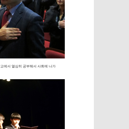
학교에서 열심히 공부해서 사회에 나가